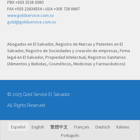
PBX +503 2528 0380
FAX +503 22634554 • USA +305 728 8667
www.goldservice.com.sv
gold@goldservice.com.sv
Abogados en El Salvador, Registro de Marcas y Patentes en El
Salvador, Registro de Sociedades y creación de empresas, Firma
legal en El Salvador, Propiedad Intelectual, Registros Sanitarios
(Alimentos y Bebidas, Cosméticos, Medicinas y Farmacéuticos)
© 2025 Gold Service El Salvador.
All Rights Reserved
Español
English
繁體中文
Français
Deutsch
Italiano
Português