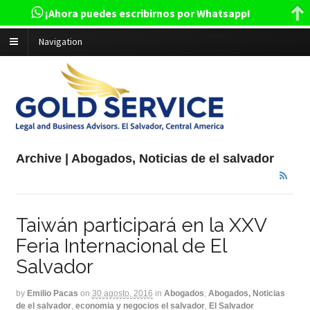
¡Ahora puedes escribirnos por Whatsapp!
Navigation
Archive | Abogados, Noticias de el salvador
Taiwán participará en la XXV
Feria Internacional de El
Salvador
by
Emilio Pacas
on
30 agosto, 2016
in
Abogados
,
Abogados, Noticias
de el salvador
,
economia y negocios el salvador
,
El Salvador