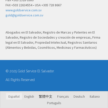
PBX +503 2528 0380
FAX +503 22634554 • USA +305 728 8667
www.goldservice.com.sv
gold@goldservice.com.sv
Abogados en El Salvador, Registro de Marcas y Patentes en El
Salvador, Registro de Sociedades y creación de empresas, Firma
legal en El Salvador, Propiedad Intelectual, Registros Sanitarios
(Alimentos y Bebidas, Cosméticos, Medicinas y Farmacéuticos)
© 2025 Gold Service El Salvador.
All Rights Reserved
Español
English
繁體中文
Français
Deutsch
Italiano
Português