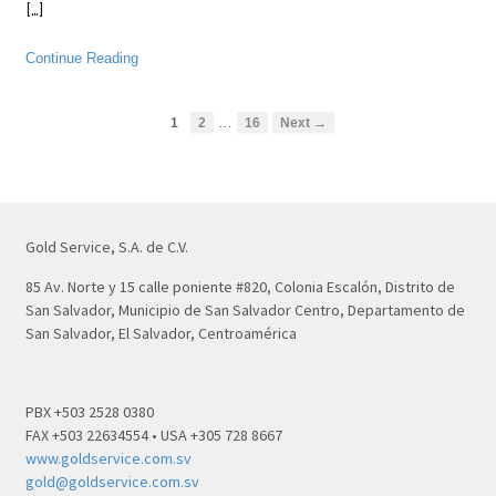
[…]
Continue Reading
…
1
2
16
Next →
Gold Service, S.A. de C.V.
85 Av. Norte y 15 calle poniente #820, Colonia Escalón, Distrito de
San Salvador, Municipio de San Salvador Centro, Departamento de
San Salvador, El Salvador, Centroamérica
PBX +503 2528 0380
FAX +503 22634554 • USA +305 728 8667
www.goldservice.com.sv
gold@goldservice.com.sv