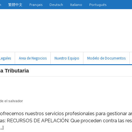
h
繁體中文
Français
Deutsch
Italiano
Português
Legales
Area de Negocios
Nuestro Equipo
Modelo de Documentos
a Tributaria
de el salvador
 le ofrecemos nuestros servicios profesionales para gestionar an
as: RECURSOS DE APELACIÓN: Que proceden contra las resolu
…]