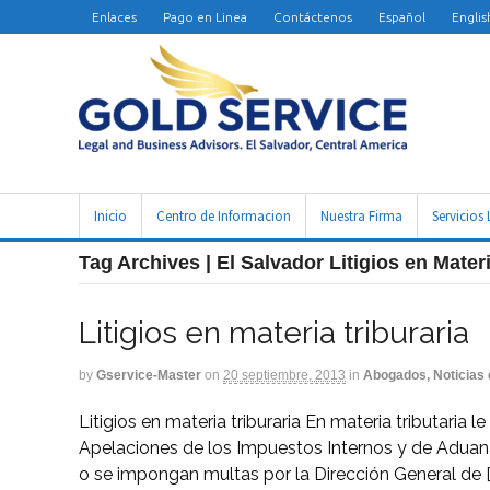
Enlaces
Pago en Linea
Contáctenos
Español
Englis
Inicio
Centro de Informacion
Nuestra Firma
Servicios 
Tag Archives | El Salvador Litigios en Materi
Litigios en materia triburaria
by
Gservice-Master
on
20 septiembre, 2013
in
Abogados, Noticias 
Litigios en materia triburaria En materia tributaria
Apelaciones de los Impuestos Internos y de Aduan
o se impongan multas por la Dirección General de [