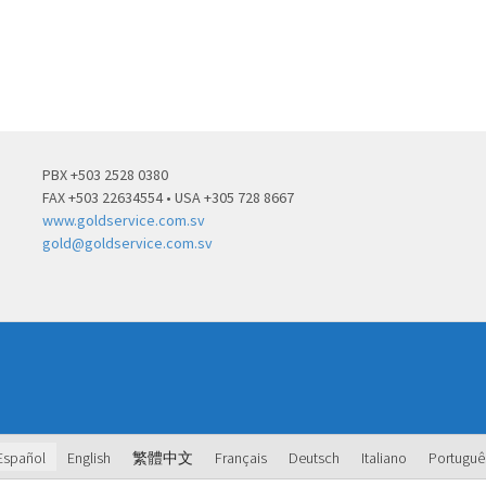
PBX +503 2528 0380
FAX +503 22634554 • USA +305 728 8667
www.goldservice.com.sv
gold@goldservice.com.sv
Español
English
繁體中文
Français
Deutsch
Italiano
Portuguê