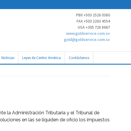
PBX +503 2528 0380
FAX +503 2263 4554
USA +305 728 8667
www.goldservice.com.sv
gold@goldservice.com.sv
Noticias
Leyes de Centro América
Contáctenos
te la Administración Tributaria y el Tribunal de
ciones en las se liquiden de oficio los impuestos