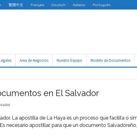
h
繁體中文
Français
Deutsch
Italiano
Português
Legales
Area de Negocios
Nuestro Equipo
Modelo de Documentos
documentos en El Salvador
lvador
dor. La apostilla de La Haya es un proceso que facilita o si
l. Es necesario apostillar, para que un documento Salvadoreño,