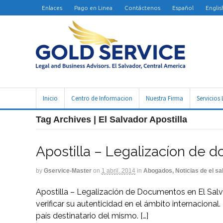
Enlaces
Pago en Linea
Contáctenos
Español
Englis
Inicio
Centro de Informacion
Nuestra Firma
Servicios 
Tag Archives | El Salvador Apostilla
Apostilla – Legalizacíon de 
by
Gservice-Master
on
1 abril, 2014
in
Abogados, Noticias de el sa
Apostilla – Legalización de Documentos en El Salva
verificar su autenticidad en el ámbito internaciona
país destinatario del mismo. […]