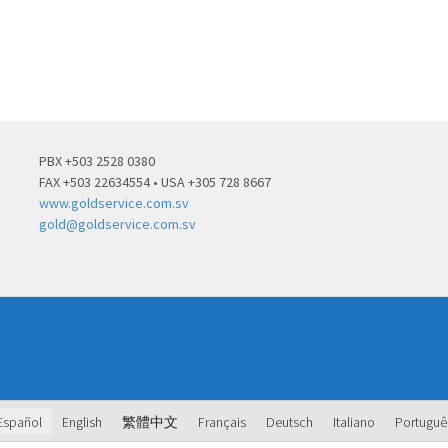
PBX +503 2528 0380
FAX +503 22634554 • USA +305 728 8667
www.goldservice.com.sv
gold@goldservice.com.sv
Español
English
繁體中文
Français
Deutsch
Italiano
Portuguê