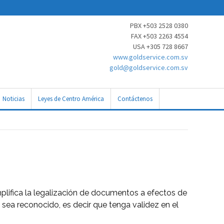
PBX +503 2528 0380
FAX +503 2263 4554
USA +305 728 8667
www.goldservice.com.sv
gold@goldservice.com.sv
Noticias
Leyes de Centro América
Contáctenos
mplifica la legalización de documentos a efectos de
 sea reconocido, es decir que tenga validez en el