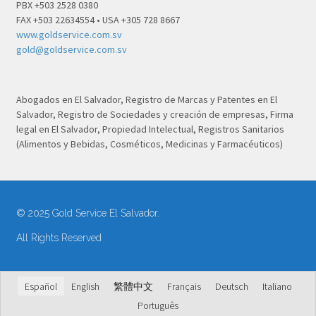
PBX +503 2528 0380
FAX +503 22634554 • USA +305 728 8667
www.goldservice.com.sv
gold@goldservice.com.sv
Abogados en El Salvador, Registro de Marcas y Patentes en El
Salvador, Registro de Sociedades y creación de empresas, Firma
legal en El Salvador, Propiedad Intelectual, Registros Sanitarios
(Alimentos y Bebidas, Cosméticos, Medicinas y Farmacéuticos)
© 2025 Gold Service El Salvador.
All Rights Reserved
Español
English
繁體中文
Français
Deutsch
Italiano
Português