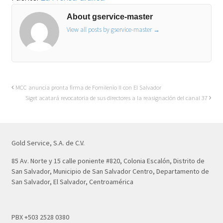
About gservice-master
View all posts by gservice-master
→
MCC anuncia pronta firma de Fomilenio II con El Salvador
Siget acatará revocatoria de sus directores a la reasignación del canal 37
Gold Service, S.A. de C.V.
85 Av. Norte y 15 calle poniente #820, Colonia Escalón, Distrito de
San Salvador, Municipio de San Salvador Centro, Departamento de
San Salvador, El Salvador, Centroamérica
PBX +503 2528 0380