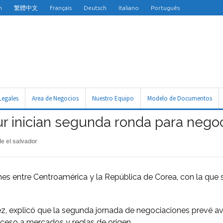
h
繁體中文
Français
Deutsch
Italiano
Português
Legales
Area de Negocios
Nuestro Equipo
Modelo de Documentos
r inician segunda ronda para nego
e el salvador
s entre Centroamérica y la República de Corea, con la que s
ez, explicó que la segunda jornada de negociaciones prevé a
ceso a mercados y reglas de origen.