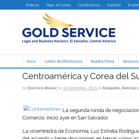
Enlaces
Pago en Linea
Contáctenos
Español
Englis
Inicio
Centro de Informacion
Nuestra Firma
Servicios 
Centroamérica y Corea del Su
by
Gservice-Master
on
24 noviembre, 2015
in
Abogados, Noticias d
La segunda ronda de negociacione
Comercio, inició ayer en San Salvador.
La viceministra de Economía, Luz Estrella Rodrígu
del acuerdo y tener discusiones en temas como ac