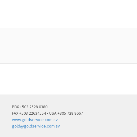
PBX +503 2528 0380
FAX +503 22634554 • USA +305 728 8667
www.goldservice.com.sv
gold@goldservice.com.sv