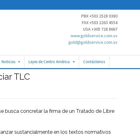
PBX +503 2528 0380
FAX +503 2263 4554
USA +305 728 8667
www.goldservice.com.sv
gold@goldservice.com.sv
Noticias
Leyes de Centro América
Contáctenos
ciar TLC
e busca concretar la firma de un Tratado de Libre
vanzar sustancialmente en los textos normativos