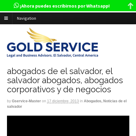
¡Ahora puedes escribirnos por Whatsapp!
Navigation
abogados de el salvador, el
salvador abogados, abogados
corporativos y de negocios
by
Gservice-Master
on
17 diciembre, 2013
in
Abogados, Noticias de el
salvador