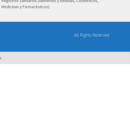
Registros Sanitarios (Alimentos y Bebidas, Cosméticos,
Medicinas y Farmacéuticos)
All Rights Reserved
s