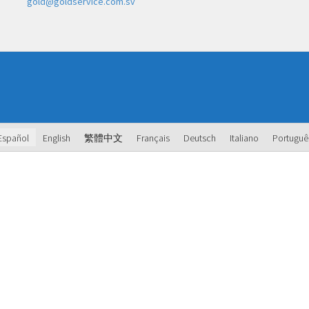
gold@goldservice.com.sv
Español
English
繁體中文
Français
Deutsch
Italiano
Portuguê