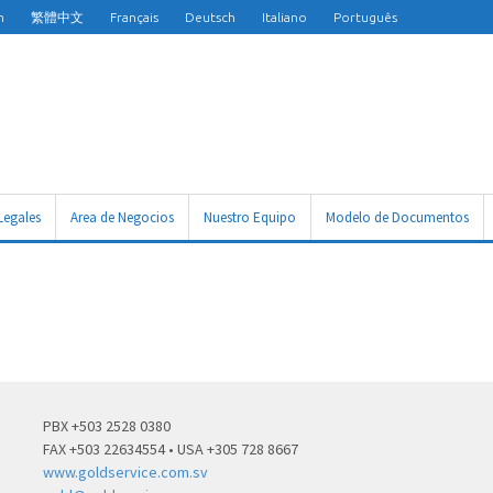
h
繁體中文
Français
Deutsch
Italiano
Português
Legales
Area de Negocios
Nuestro Equipo
Modelo de Documentos
PBX +503 2528 0380
FAX +503 22634554 • USA +305 728 8667
www.goldservice.com.sv