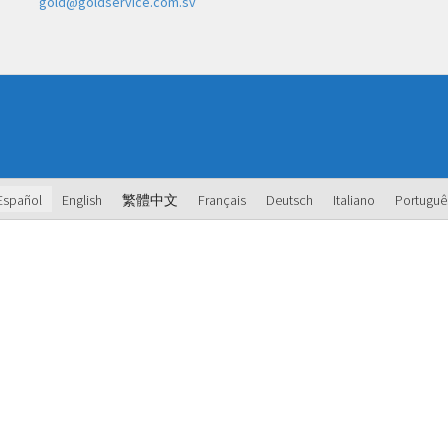
gold@goldservice.com.sv
Español
English
繁體中文
Français
Deutsch
Italiano
Portuguê