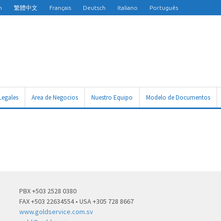
h
繁體中文
Français
Deutsch
Italiano
Português
Legales
Area de Negocios
Nuestro Equipo
Modelo de Documentos
PBX +503 2528 0380
FAX +503 22634554 • USA +305 728 8667
www.goldservice.com.sv