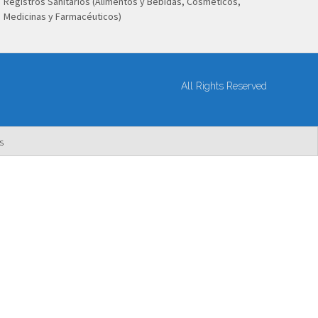
Registros Sanitarios (Alimentos y Bebidas, Cosméticos,
Medicinas y Farmacéuticos)
All Rights Reserved
s