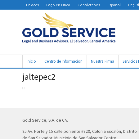
Enlaces
Pago en Linea
Contáctenos
Español
Englis
Inicio
Centro de Informacion
Nuestra Firma
Servicios 
jaltepec2
Gold Service, S.A. de C.V.
85 Av. Norte y 15 calle poniente #820, Colonia Escalón, Distrito
de San Salvador, Municipio de San Salvador Centro,