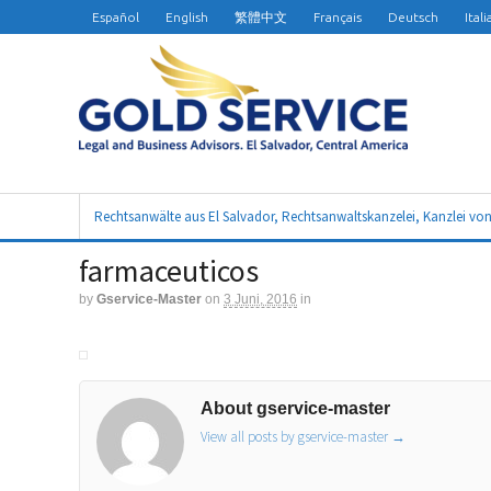
Español
English
繁體中文
Français
Deutsch
Ital
Rechtsanwälte aus El Salvador, Rechtsanwaltskanzelei, Kanzlei vo
farmaceuticos
by
Gservice-Master
on
3 Juni, 2016
in
About gservice-master
View all posts by gservice-master
→