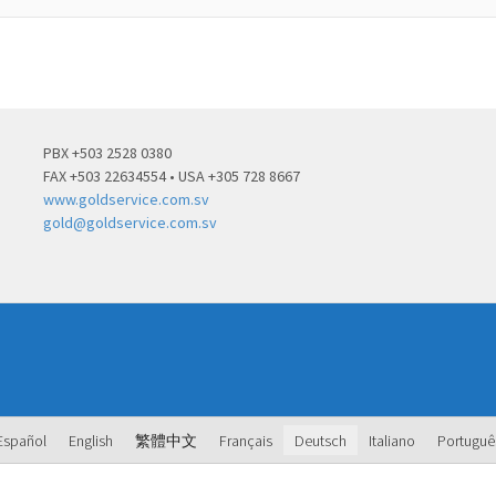
PBX +503 2528 0380
FAX +503 22634554 • USA +305 728 8667
www.goldservice.com.sv
gold@goldservice.com.sv
Español
English
繁體中文
Français
Deutsch
Italiano
Portuguê