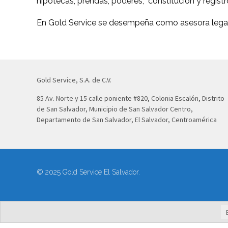
hipotecas, prendas, poderes, constitución y registr
En Gold Service se desempeña como asesora legal e
Gold Service, S.A. de C.V.
85 Av. Norte y 15 calle poniente #820, Colonia Escalón, Distrito
de San Salvador, Municipio de San Salvador Centro,
Departamento de San Salvador, El Salvador, Centroamérica
© 2025 Gold Service El Salvador.