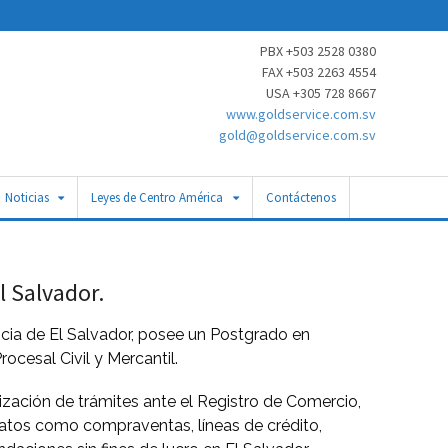
PBX +503 2528 0380
FAX +503 2263 4554
USA +305 728 8667
www.goldservice.com.sv
gold@goldservice.com.sv
Noticias
Leyes de Centro América
Contáctenos
l Salvador.
icia de El Salvador, posee un Postgrado en
ocesal Civil y Mercantil.
realización de trámites ante el Registro de Comercio,
ratos como compraventas, líneas de crédito,