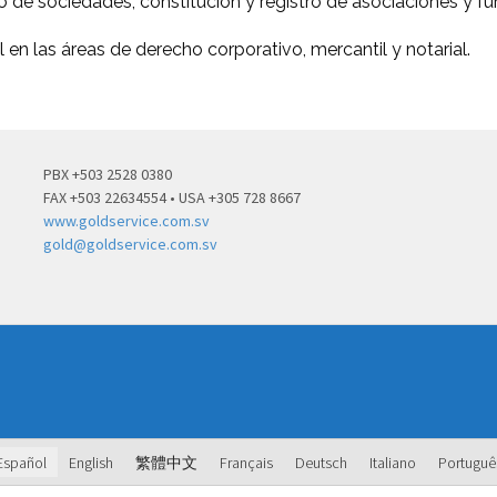
o de sociedades, constitución y registro de asociaciones y fun
n las áreas de derecho corporativo, mercantil y notarial.
PBX +503 2528 0380
FAX +503 22634554 • USA +305 728 8667
www.goldservice.com.sv
gold@goldservice.com.sv
Español
English
繁體中文
Français
Deutsch
Italiano
Portuguê