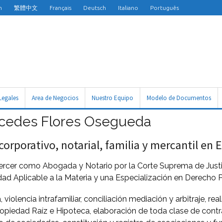
h
繁體中文
Français
Deutsch
Italiano
Português
Legales
Area de Negocios
Nuestro Equipo
Modelo de Documentos
rcedes Flores Osegueda
rporativo, notarial, familia y mercantil en E
ejercer como Abogada y Notario por la Corte Suprema de Just
ad Aplicable a la Materia y una Especialización en Derecho Pr
a, violencia intrafamiliar, conciliación mediación y arbitraje, 
Propiedad Raíz e Hipoteca, elaboración de toda clase de cont