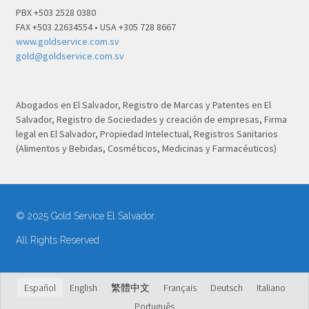
PBX +503 2528 0380
FAX +503 22634554 • USA +305 728 8667
www.goldservice.com.sv
gold@goldservice.com.sv
Abogados en El Salvador, Registro de Marcas y Patentes en El
Salvador, Registro de Sociedades y creación de empresas, Firma
legal en El Salvador, Propiedad Intelectual, Registros Sanitarios
(Alimentos y Bebidas, Cosméticos, Medicinas y Farmacéuticos)
© 2025 Gold Service El Salvador.
All Rights Reserved
Español
English
繁體中文
Français
Deutsch
Italiano
Português