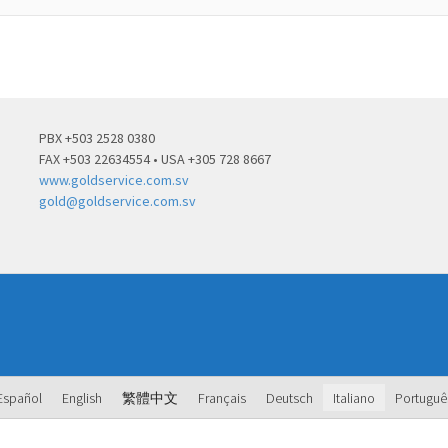
PBX +503 2528 0380
FAX +503 22634554 • USA +305 728 8667
www.goldservice.com.sv
gold@goldservice.com.sv
Español
English
繁體中文
Français
Deutsch
Italiano
Portuguê