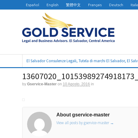
Español
English
繁體中文
Français
Deutsch
Ital
El Salvador Consulenze Legali, Tutela di marchi El Salvador, El Sal
13607020_10153989274918173
by
Gservice-Master
on
10 Agosto, 2016
in
About gservice-master
View all posts by gservice-master
→