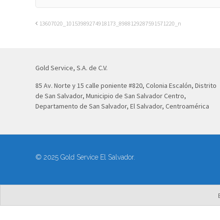
13607020_10153989274918173_8988129287591571220_n
Gold Service, S.A. de C.V.
85 Av. Norte y 15 calle poniente #820, Colonia Escalón, Distrito
de San Salvador, Municipio de San Salvador Centro,
Departamento de San Salvador, El Salvador, Centroamérica
© 2025 Gold Service El Salvador.