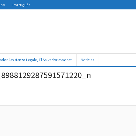
iano
Português
vador Assistenza Legale, El Salvador avvocati
Noticias
_8988129287591571220_n